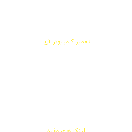
تعمیر کامپیوتر آریا
سامانه اعزام نیرو تکنسین تعمیر کار کامپیوتر و لپ تاپ در
محل در تهران
تهران ، پونک بلوار معین برج مجلل بام پونک طبقه 11
09120750774
info@computers-repairs.com
لینک های مفید