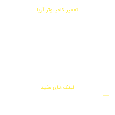
تعمیر کامپیوتر آریا
سامانه اعزام نیرو تکنسین تعمیر کار کامپیوتر و لپ تاپ در
محل در تهران
تهران ، پونک بلوار معین برج مجلل بام پونک طبقه 11
09120750774
info@computers-repairs.com
لینک های مفید
تعمیر کامپیوتر
تعمیر لپ تاپ