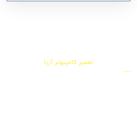
تعمیر کامپیوتر آریا
سامانه اعزام نیرو تکنسین تعمیر کار کامپیوتر و لپ تاپ در
محل در تهران
تهران ، پونک بلوار معین برج مجلل بام پونک طبقه 11
09120750774
info@computers-repairs.com